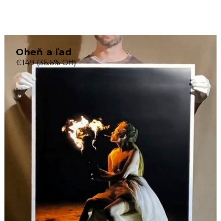
Oheň a ľad
€149
(36.6% Off)