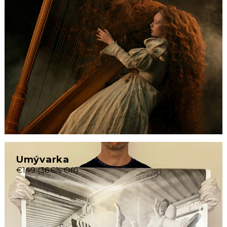
Umývarka
€149
(36.6% Off)