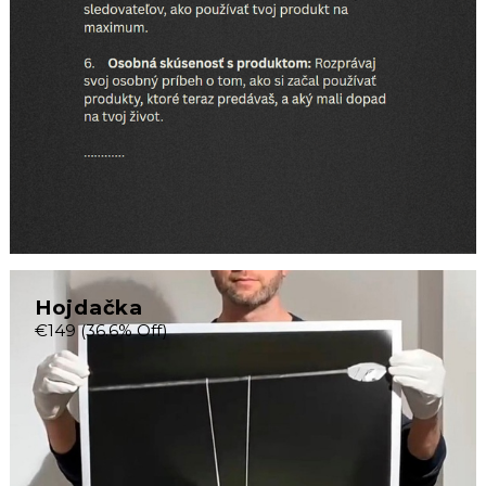
Hojdačka
€149
(36.6% Off)