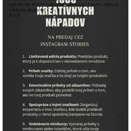
vybrať tie, ktoré najlepšie vyhovujú tvojmu štýlu a
cieľovej skupine.
€4.9