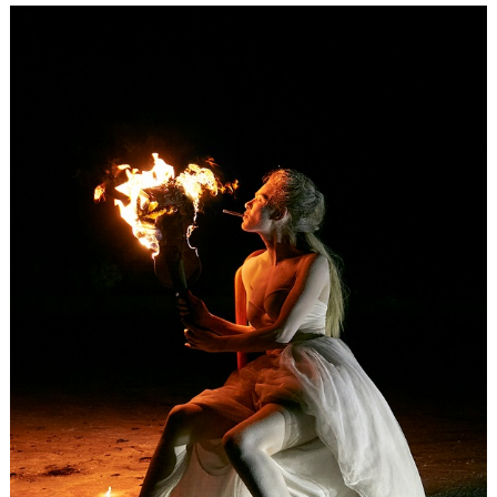
Účasť na fotení
€59