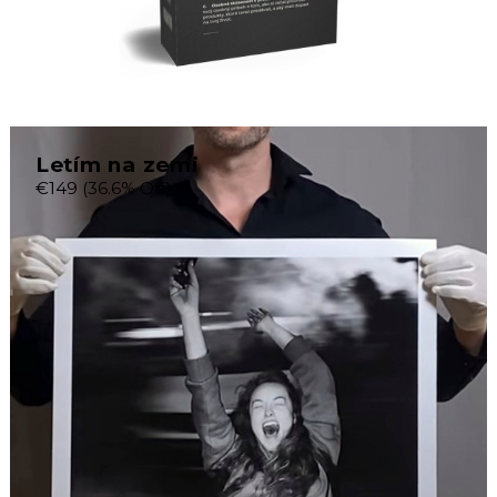
Letím na zemi
€149
(36.6% Off)