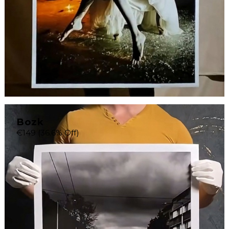
Bozk
€149
(36.6% Off)