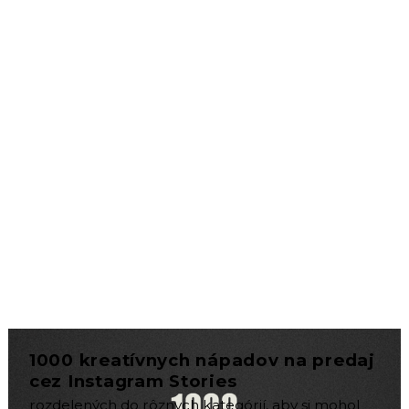
1000 kreatívnych nápadov na predaj
cez Instagram Stories
rozdelených do rôznych kategórií, aby si mohol