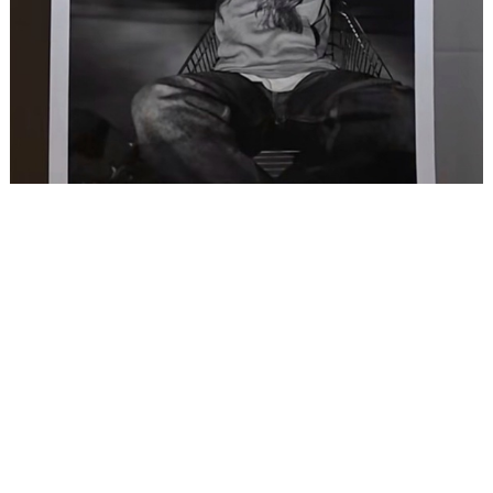
Darčeková poukážka
Fotenie podľa vlastného výberu
€190