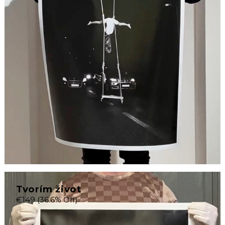
Tvorím život
€149
(36.6% Off)