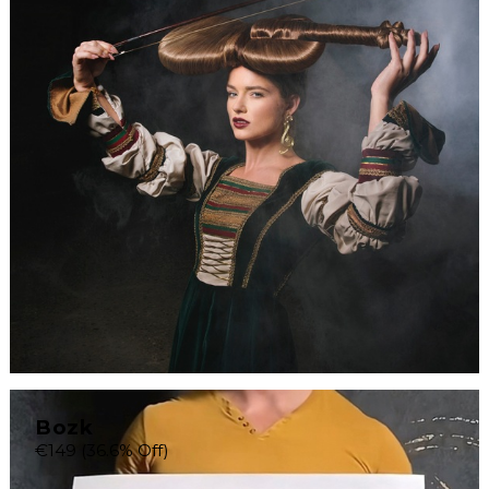
Bozk
€149
(36.6% Off)